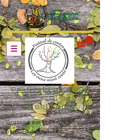
Festival Les vieux
m'ont conté
Organisé par le Centre franco-
ontarien de folklore