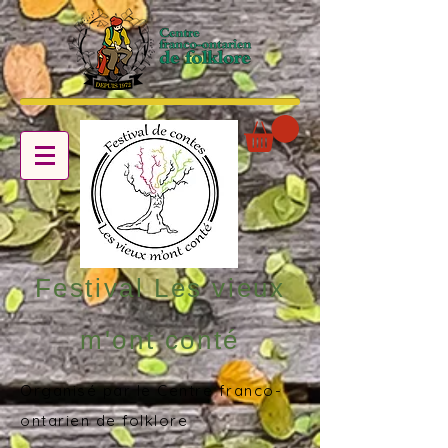
Festival Les vieux
m'ont conté
Organisé par le Centre franco-
ontarien de folklore