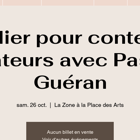
lier pour cont
teurs avec Pa
Guéran
sam. 26 oct.
  |  
La Zone à la Place des Arts
Aucun billet en vente
Voir d'autres événements