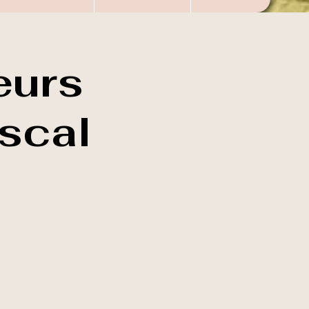
eurs
scal