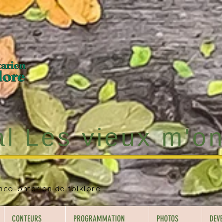
al Les vieux m'o
nco-ontarien de folklore
CONTEURS
PROGRAMMATION
PHOTOS
DEV