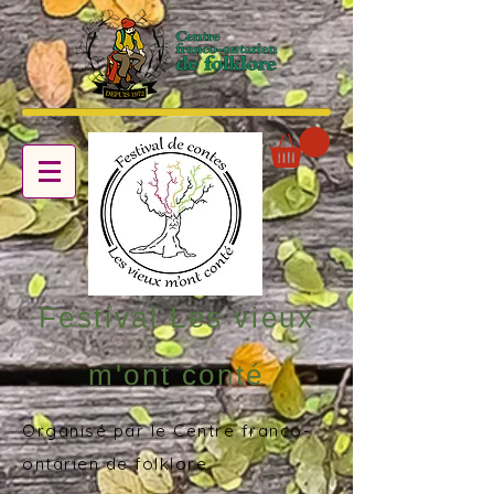
Festival Les vieux
m'ont conté
Organisé par le Centre franco-
ontarien de folklore