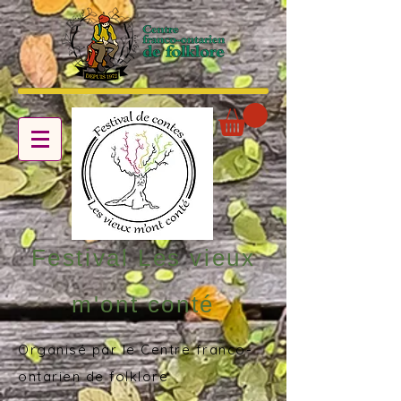
Festival Les vieux
m'ont conté
Organisé par le Centre franco-
ontarien de folklore