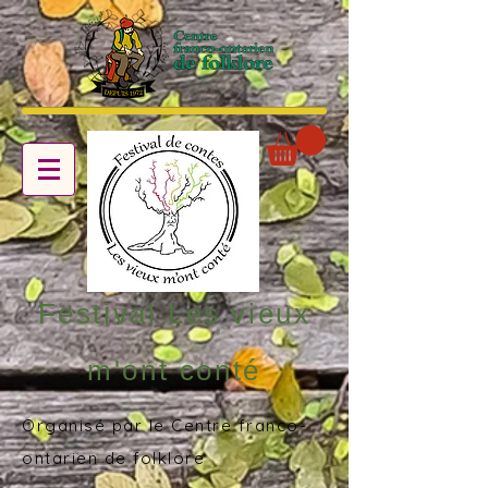
Festival Les vieux
m'ont conté
Organisé par le Centre franco-
ontarien de folklore